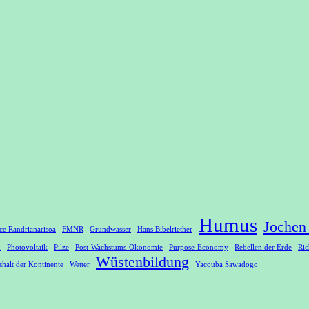
Humus
Jochen
ce Randrianarisoa
FMNR
Grundwasser
Hans Bibelriether
n
Photovoltaik
Pilze
Post-Wachstums-Ökonomie
Purpose-Economy
Rebellen der Erde
Ric
Wüstenbildung
halt der Kontinente
Wetter
Yacouba Sawadogo