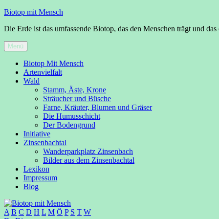
Zum
Biotop mit Mensch
Inhalt
Die Erde ist das umfassende Biotop, das den Menschen trägt und das 
springen
Menü
Biotop Mit Mensch
Artenvielfalt
Wald
Stamm, Äste, Krone
Sträucher und Büsche
Farne, Kräuter, Blumen und Gräser
Die Humusschicht
Der Bodengrund
Initiative
Zinsenbachtal
Wanderparkplatz Zinsenbach
Bilder aus dem Zinsenbachtal
Lexikon
Impressum
Blog
A
B
C
D
H
L
M
Ö
P
S
T
W