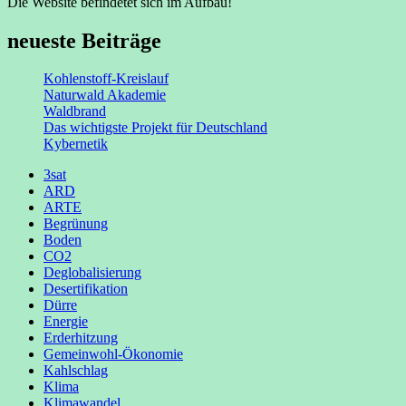
Die Website befindetet sich im Aufbau!
neueste Beiträge
Kohlenstoff-Kreislauf
Naturwald Akademie
Waldbrand
Das wichtigste Projekt für Deutschland
Kybernetik
3sat
ARD
ARTE
Begrünung
Boden
CO2
Deglobalisierung
Desertifikation
Dürre
Energie
Erderhitzung
Gemeinwohl-Ökonomie
Kahlschlag
Klima
Klimawandel