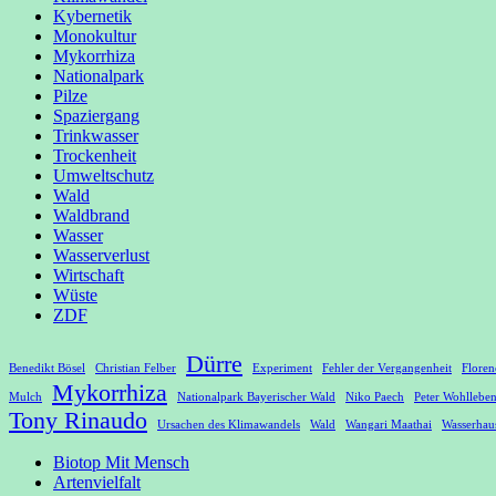
Kybernetik
Monokultur
Mykorrhiza
Nationalpark
Pilze
Spaziergang
Trinkwasser
Trockenheit
Umweltschutz
Wald
Waldbrand
Wasser
Wasserverlust
Wirtschaft
Wüste
ZDF
Dürre
Benedikt Bösel
Christian Felber
Experiment
Fehler der Vergangenheit
Floren
Mykorrhiza
Mulch
Nationalpark Bayerischer Wald
Niko Paech
Peter Wohllebe
Tony Rinaudo
Ursachen des Klimawandels
Wald
Wangari Maathai
Wasserhaus
Biotop Mit Mensch
Artenvielfalt