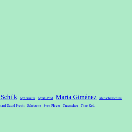
 Schilk
Maria Giménez
Kybernetik
Kyrill-Pfad
Menschenschutz
hard David Precht
Sahelzone
Sven Plöger
Tagesschau
Theo Koll