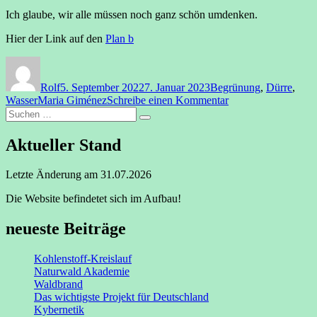
Ich glaube, wir alle müssen noch ganz schön umdenken.
Hier der Link auf den
Plan b
Autor
Veröffentlicht
Kategorien
am
Rolf
5. September 2022
7. Januar 2023
Begrünung
,
Dürre
,
Schlagwörter
zu
Wasser
Maria Giménez
Schreibe einen Kommentar
Suchen
SOS
Suchen
nach:
Dürre-
Alarm
Aktueller Stand
Letzte Änderung am 31.07.2026
Die Website befindetet sich im Aufbau!
neueste Beiträge
Kohlenstoff-Kreislauf
Naturwald Akademie
Waldbrand
Das wichtigste Projekt für Deutschland
Kybernetik