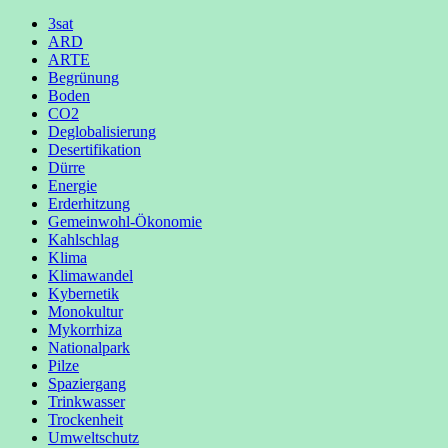
3sat
ARD
ARTE
Begrünung
Boden
CO2
Deglobalisierung
Desertifikation
Dürre
Energie
Erderhitzung
Gemeinwohl-Ökonomie
Kahlschlag
Klima
Klimawandel
Kybernetik
Monokultur
Mykorrhiza
Nationalpark
Pilze
Spaziergang
Trinkwasser
Trockenheit
Umweltschutz