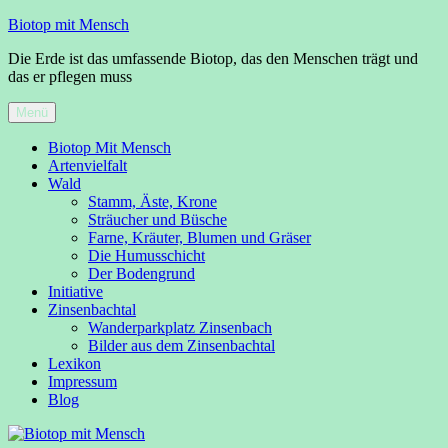
Zum
Biotop mit Mensch
Inhalt
Die Erde ist das umfassende Biotop, das den Menschen trägt und
springen
das er pflegen muss
Menü
Biotop Mit Mensch
Artenvielfalt
Wald
Stamm, Äste, Krone
Sträucher und Büsche
Farne, Kräuter, Blumen und Gräser
Die Humusschicht
Der Bodengrund
Initiative
Zinsenbachtal
Wanderparkplatz Zinsenbach
Bilder aus dem Zinsenbachtal
Lexikon
Impressum
Blog