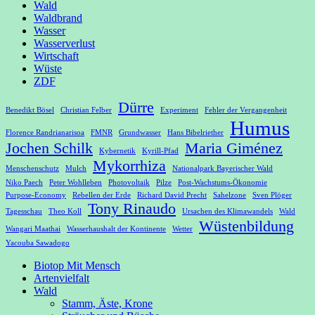
Wald
Waldbrand
Wasser
Wasserverlust
Wirtschaft
Wüste
ZDF
Dürre
Benedikt Bösel
Christian Felber
Experiment
Fehler der Vergangenheit
Humus
Florence Randrianarisoa
FMNR
Grundwasser
Hans Bibelriether
Jochen Schilk
Maria Giménez
Kybernetik
Kyrill-Pfad
Mykorrhiza
Menschenschutz
Mulch
Nationalpark Bayerischer Wald
Niko Paech
Peter Wohlleben
Photovoltaik
Pilze
Post-Wachstums-Ökonomie
Purpose-Economy
Rebellen der Erde
Richard David Precht
Sahelzone
Sven Plöger
Tony Rinaudo
Tagesschau
Theo Koll
Ursachen des Klimawandels
Wald
Wüstenbildung
Wangari Maathai
Wasserhaushalt der Kontinente
Wetter
Yacouba Sawadogo
Biotop Mit Mensch
Artenvielfalt
Wald
Stamm, Äste, Krone