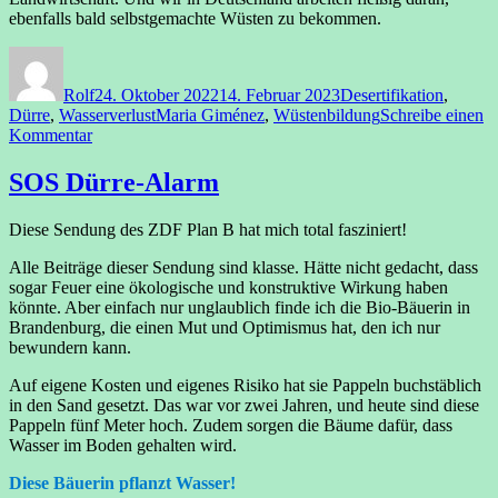
ebenfalls bald selbstgemachte Wüsten zu bekommen.
Autor
Veröffentlicht
Kategorien
am
Rolf
24. Oktober 2022
14. Februar 2023
Desertifikation
,
Schlagwörter
Dürre
,
Wasserverlust
Maria Giménez
,
Wüstenbildung
Schreibe einen
zu
Kommentar
Wüstenbildung
in
SOS Dürre-Alarm
Spanien
Diese Sendung des ZDF Plan B hat mich total fasziniert!
Alle Beiträge dieser Sendung sind klasse. Hätte nicht gedacht, dass
sogar Feuer eine ökologische und konstruktive Wirkung haben
könnte. Aber einfach nur unglaublich finde ich die Bio-Bäuerin in
Brandenburg, die einen Mut und Optimismus hat, den ich nur
bewundern kann.
Auf eigene Kosten und eigenes Risiko hat sie Pappeln buchstäblich
in den Sand gesetzt. Das war vor zwei Jahren, und heute sind diese
Pappeln fünf Meter hoch. Zudem sorgen die Bäume dafür, dass
Wasser im Boden gehalten wird.
Diese Bäuerin pflanzt Wasser!