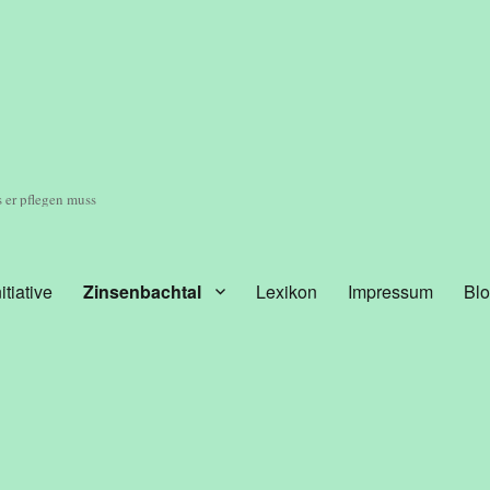
 er pflegen muss
nitiative
Zinsenbachtal
Lexikon
Impressum
Bl