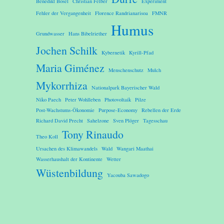
Benedikt Bösel
Christian Felber
Experiment
Fehler der Vergangenheit
Florence Randrianarisoa
FMNR
Humus
Grundwasser
Hans Bibelriether
Jochen Schilk
Kybernetik
Kyrill-Pfad
Maria Giménez
Menschenschutz
Mulch
Mykorrhiza
Nationalpark Bayerischer Wald
Niko Paech
Peter Wohlleben
Photovoltaik
Pilze
Post-Wachstums-Ökonomie
Purpose-Economy
Rebellen der Erde
Richard David Precht
Sahelzone
Sven Plöger
Tagesschau
Tony Rinaudo
Theo Koll
Ursachen des Klimawandels
Wald
Wangari Maathai
Wasserhaushalt der Kontinente
Wetter
Wüstenbildung
Yacouba Sawadogo