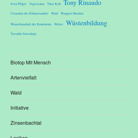
Tony Rinaudo
Sven Plöger
Tagesschau
Theo Koll
Ursachen des Klimawandels
Wald
Wangari Maathai
Wüstenbildung
Wasserhaushalt der Kontinente
Wetter
Yacouba Sawadogo
Biotop Mit Mensch
Artenvielfalt
Wald
Initiative
Zinsenbachtal
Lexikon