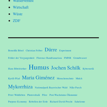
Wasserverlust
Wirtschaft
Wüste
ZDF
Dürre
Benedikt Bösel
Christian Felber
Experiment
Fehler der Vergangenheit
Florence Randrianarisoa
FMNR
Grundwasser
Humus
Jochen Schilk
Hans Bibelriether
Kybernetik
Maria Giménez
Kyrill-Pfad
Menschenschutz
Mulch
Mykorrhiza
Nationalpark Bayerischer Wald
Niko Paech
Peter Wohlleben
Photovoltaik
Pilze
Post-Wachstums-Ökonomie
Purpose-Economy
Rebellen der Erde
Richard David Precht
Sahelzone