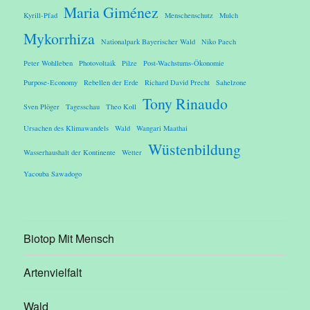
Maria Giménez
Kyrill-Pfad
Menschenschutz
Mulch
Mykorrhiza
Nationalpark Bayerischer Wald
Niko Paech
Peter Wohlleben
Photovoltaik
Pilze
Post-Wachstums-Ökonomie
Purpose-Economy
Rebellen der Erde
Richard David Precht
Sahelzone
Tony Rinaudo
Sven Plöger
Tagesschau
Theo Koll
Ursachen des Klimawandels
Wald
Wangari Maathai
Wüstenbildung
Wasserhaushalt der Kontinente
Wetter
Yacouba Sawadogo
Biotop Mit Mensch
Artenvielfalt
Wald