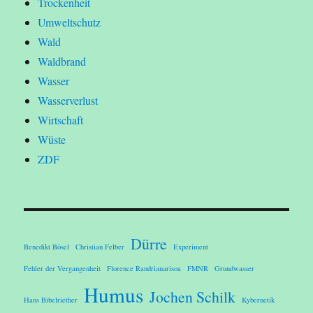
Trockenheit
Umweltschutz
Wald
Waldbrand
Wasser
Wasserverlust
Wirtschaft
Wüste
ZDF
Dürre
Benedikt Bösel
Christian Felber
Experiment
Fehler der Vergangenheit
Florence Randrianarisoa
FMNR
Grundwasser
Humus
Jochen Schilk
Hans Bibelriether
Kybernetik