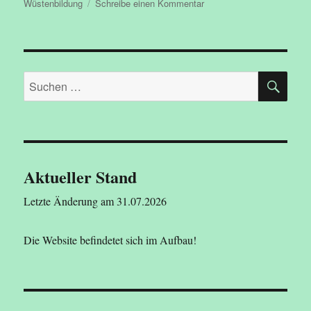
am
zu
Wüstenbildung
Schreibe einen Kommentar
Wasserkrieg
SU
Suchen
nach:
Aktueller Stand
Letzte Änderung am 31.07.2026
Die Website befindetet sich im Aufbau!