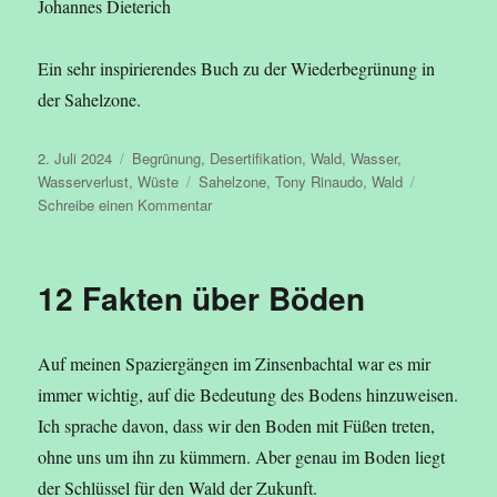
Johannes Dieterich
Ein sehr inspirierendes Buch zu der Wiederbegrünung in
der Sahelzone.
Veröffentlicht
Kategorien
2. Juli 2024
Begrünung
,
Desertifikation
,
Wald
,
Wasser
,
am
Schlagwörter
Wasserverlust
,
Wüste
Sahelzone
,
Tony Rinaudo
,
Wald
zu
Schreibe einen Kommentar
Der
Waldmacher
12 Fakten über Böden
Auf meinen Spaziergängen im Zinsenbachtal war es mir
immer wichtig, auf die Bedeutung des Bodens hinzuweisen.
Ich sprache davon, dass wir den Boden mit Füßen treten,
ohne uns um ihn zu kümmern. Aber genau im Boden liegt
der Schlüssel für den Wald der Zukunft.