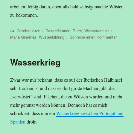
arbeiten fleißig daran, ebenfalls bald selbstgemachte Wüsten
zu bekommen.
Veröffentlicht
Kategorien
Schlagwört
24. Oktober 2022
Desertifikation
,
Dürre
,
Wasserverlust
am
zu
Maria Giménez
,
Wüstenbildung
Schreibe einen Kommentar
Wüstenbi
in
Spanien
Wasserkrieg
Zwar war mir bekannt, dass es auf der Iberischen Halbinsel
sehr trocken ist und dass es dort große Flächen gibt, die
„verwüstet“ sind. Flächen, die zu Wüsten wurden und nicht
mehr genutzt werden können. Dennoch hat es mich
schockiert, dass nun ein
Wasserkrieg zwischen Portugal und
Spanien
droht.