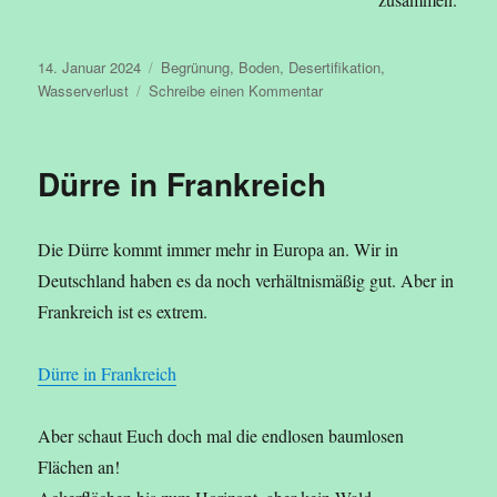
Veröffentlicht
Kategorien
14. Januar 2024
Begrünung
,
Boden
,
Desertifikation
,
am
zu
Wasserverlust
Schreibe einen Kommentar
12
Fakten
über
Dürre in Frankreich
Böden
Die Dürre kommt immer mehr in Europa an. Wir in
Deutschland haben es da noch verhältnismäßig gut. Aber in
Frankreich ist es extrem.
Dürre in Frankreich
Aber schaut Euch doch mal die endlosen baumlosen
Flächen an!