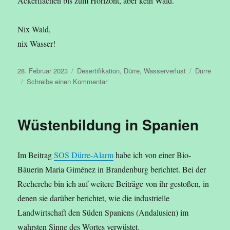
Ackerflächen bis zum Horizont, aber kein Wald.
Nix Wald,
nix Wasser!
Veröffentlicht
Kategorien
Schlagwört
28. Februar 2023
Desertifikation
,
Dürre
,
Wasserverlust
Dürre
am
zu
Schreibe einen Kommentar
Dürre
in
Frankreich
Wüstenbildung in Spanien
Im Beitrag
SOS Dürre-Alarm
habe ich von einer Bio-
Bäuerin Maria Giménez in Brandenburg berichtet. Bei der
Recherche bin ich auf weitere Beiträge von ihr gestoßen, in
denen sie darüber berichtet, wie die industrielle
Landwirtschaft den Süden Spaniens (Andalusien) im
wahrsten Sinne des Wortes verwüstet.